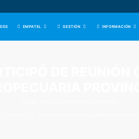
DES
EMPATEL
GESTIÓN
INFORMACIÓN
TICIPÓ DE REUNIÓN 
OPECUARIA PROVIN
Post by:
comunicacion@empatel.ar
in
EMPATEL
22
septiembre
5
Empatel participó de reunión con la Mesa Agropecuaria Pr